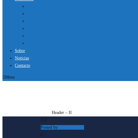
Instalación
Modernización/reformas
Mantenimiento
Servicio 24
Sobre
Noticias
Contacto
Menu
HEADER – II
Inicio
Header – II
0
Posted by:
Administrator