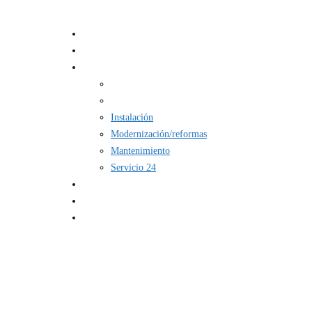
Inicio
Soluciones
Instalación
Modernización/reformas
Mantenimiento
Servicio 24
Sobre
Noticias
Contacto
Menu
INSTALACIÓN
DE