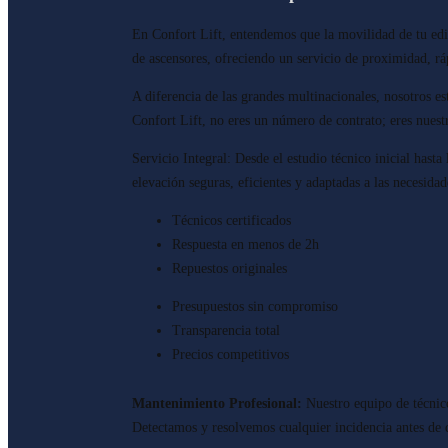
En Confort Lift, entendemos que la movilidad de tu edi
de ascensores, ofreciendo un servicio de proximidad, r
A diferencia de las grandes multinacionales, nosotros 
Confort Lift, no eres un número de contrato; eres nuest
Servicio Integral: Desde el estudio técnico inicial hast
elevación seguras, eficientes y adaptadas a las necesidad
Técnicos certificados
Respuesta en menos de 2h
Repuestos originales
Presupuestos sin compromiso
Transparencia total
Precios competitivos
Mantenimiento Profesional:
Nuestro equipo de técnico
Detectamos y resolvemos cualquier incidencia antes de 