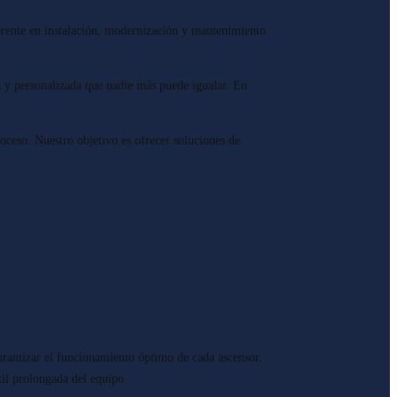
erente en instalación, modernización y mantenimiento
a y personalizada que nadie más puede igualar. En
roceso. Nuestro objetivo es ofrecer soluciones de
arantizar el funcionamiento óptimo de cada ascensor.
il prolongada del equipo.